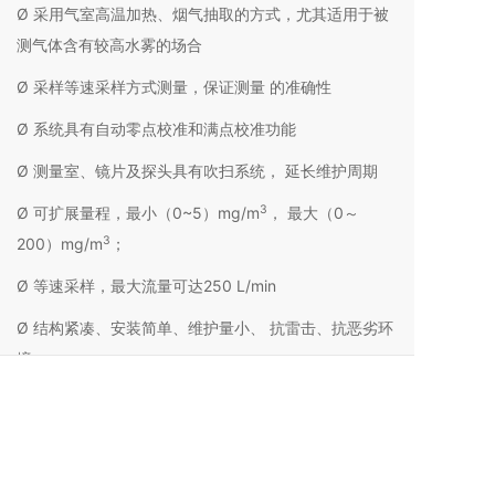
Ø 采用气室高温加热、烟气抽取的方式，尤其适用于被
测气体含有较高水雾的场合
Ø 采样等速采样方式测量，保证测量 的准确性
Ø 系统具有自动零点校准和满点校准功能
Ø 测量室、镜片及探头具有吹扫系统， 延长维护周期
3
Ø 可扩展量程，最小（0~5）mg/m
， 最大（0～
3
200）mg/m
；
Ø 等速采样，最大流量可达250 L/min
Ø 结构紧凑、安装简单、维护量小、 抗雷击、抗恶劣环
境；
Ø 智能控制，实时显示测量结果和系 统运行状态参数。
电话：
13810409307
13810137754
邮箱：sales@bjkaier.com